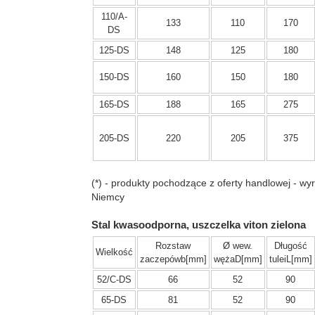
110/A-
133
110
170
DS
125-DS
148
125
180
150-DS
160
150
180
165-DS
188
165
275
205-DS
220
205
375
(*) - produkty pochodzące z oferty handlowej - wy
Niemcy
Stal kwasoodporna, uszczelka viton zielona
Rozstaw
Ø wew.
Długość
Wielkość
zaczepówb[mm]
wężaD[mm]
tuleiL[mm]
52/C-DS
66
52
90
65-DS
81
52
90