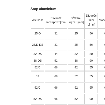
Stop aluminium
Długość
Rozstaw
Ø wew.
Wielkość
tulei
Masa
zaczepówb[mm]
wężaD[mm]
L[mm]
25-D
31
25
56
25/D-DS
31
25
56
32-DS
44
32
80
38-DS
51
38
90
52/C
66
42
55
52
66
52
55
52/C
66
52
55
52-DS
66
52
90