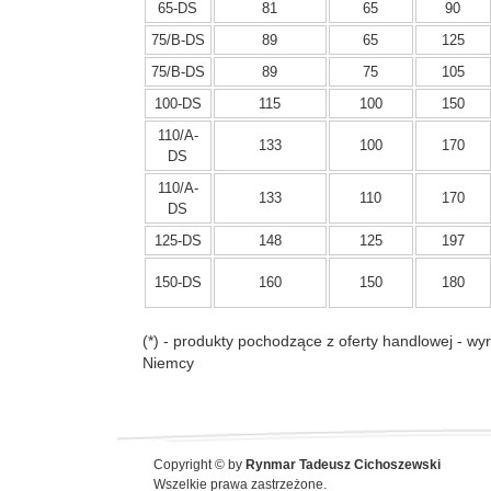
65-DS
81
65
90
75/B-DS
89
65
125
75/B-DS
89
75
105
100-DS
115
100
150
110/A-
133
100
170
DS
110/A-
133
110
170
DS
125-DS
148
125
197
150-DS
160
150
180
(*) - produkty pochodzące z oferty handlowej - wy
Niemcy
Copyright © by
Rynmar Tadeusz Cichoszewski
Wszelkie prawa zastrzeżone.