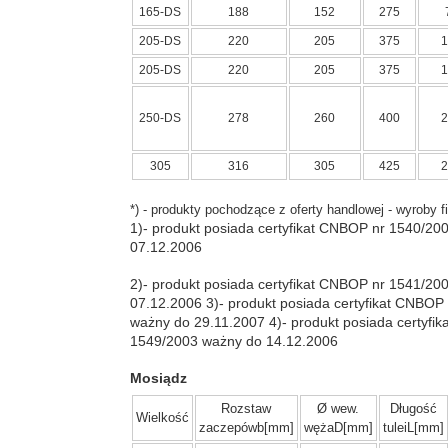
165-DS
188
152
275
205-DS
220
205
375
1
205-DS
220
205
375
1
250-DS
278
260
400
2
305
316
305
425
2
*) - produkty pochodzące z oferty handlowej - wyroby
1)- produkt posiada certyfikat CNBOP nr 1540/20
07.12.2006
2)- produkt posiada certyfikat CNBOP nr 1541/20
07.12.2006 3)- produkt posiada certyfikat CNBOP
ważny do 29.11.2007 4)- produkt posiada certyfi
1549/2003 ważny do 14.12.2006
Mosiądz
Rozstaw
Ø wew.
Długość
Wielkość
zaczepówb[mm]
wężaD[mm]
tuleiL[mm]