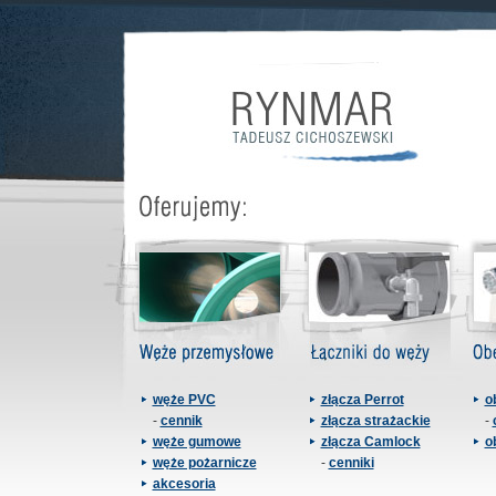
węże PVC
złącza Perrot
o
-
cennik
złącza strażackie
-
węże gumowe
złącza Camlock
o
węże pożarnicze
-
cenniki
akcesoria